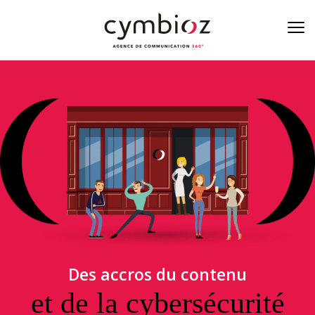
À la une de la cyber
Blog
Nos métiers
L’équipe
On est là
Des accros du contenu
Contact
et de la cybersécurité